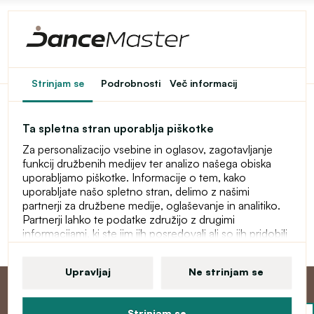
Dostop do spletne
Strinjam se
Podrobnosti
Več informacij
trgovine je omejen
Ta spletna stran uporablja piškotke
Ta spletna trgovina je začasno zaščitena z geslom. Za
Za personalizacijo vsebine in oglasov, zagotavljanje
vstop vnesite geslo.
funkcij družbenih medijev ter analizo našega obiska
uporabljamo piškotke. Informacije o tem, kako
Geslo
uporabljate našo spletno stran, delimo z našimi
partnerji za družbene medije, oglaševanje in analitiko.
Partnerji lahko te podatke združijo z drugimi
informacijami, ki ste jim jih posredovali ali so jih pridobili
Nadaljuj
zaradi uporabe njihovih storitev. Več informacij o
piškotkih, vaših uporabniških pravicah in pravici do
Upravljaj
Ne strinjam se
preklica soglasja najdete v naši izjavi o varstvu osebnih
podatkov.
Strinjam se