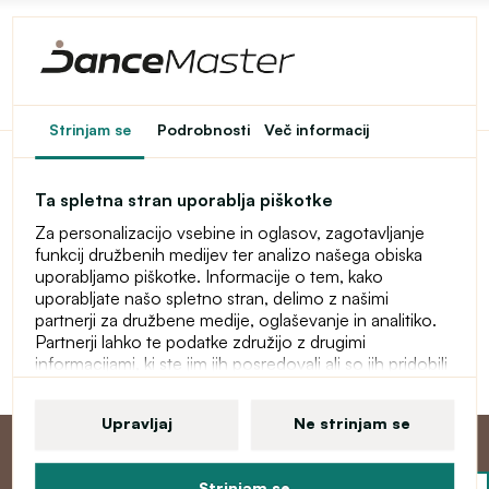
Dostop do spletne
Strinjam se
Podrobnosti
Več informacij
trgovine je omejen
Ta spletna stran uporablja piškotke
Ta spletna trgovina je začasno zaščitena z geslom. Za
Za personalizacijo vsebine in oglasov, zagotavljanje
vstop vnesite geslo.
funkcij družbenih medijev ter analizo našega obiska
uporabljamo piškotke. Informacije o tem, kako
Geslo
uporabljate našo spletno stran, delimo z našimi
partnerji za družbene medije, oglaševanje in analitiko.
Partnerji lahko te podatke združijo z drugimi
informacijami, ki ste jim jih posredovali ali so jih pridobili
Nadaljuj
zaradi uporabe njihovih storitev. Več informacij o
piškotkih, vaših uporabniških pravicah in pravici do
Upravljaj
Ne strinjam se
preklica soglasja najdete v naši izjavi o varstvu osebnih
podatkov.
Strinjam se