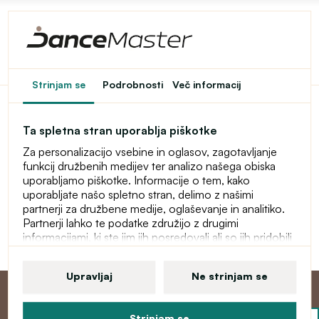
Dostop do spletne
Strinjam se
Podrobnosti
Več informacij
trgovine je omejen
Ta spletna stran uporablja piškotke
Ta spletna trgovina je začasno zaščitena z geslom. Za
Za personalizacijo vsebine in oglasov, zagotavljanje
vstop vnesite geslo.
funkcij družbenih medijev ter analizo našega obiska
uporabljamo piškotke. Informacije o tem, kako
Geslo
uporabljate našo spletno stran, delimo z našimi
partnerji za družbene medije, oglaševanje in analitiko.
Partnerji lahko te podatke združijo z drugimi
informacijami, ki ste jim jih posredovali ali so jih pridobili
Nadaljuj
zaradi uporabe njihovih storitev. Več informacij o
piškotkih, vaših uporabniških pravicah in pravici do
Upravljaj
Ne strinjam se
preklica soglasja najdete v naši izjavi o varstvu osebnih
podatkov.
Strinjam se