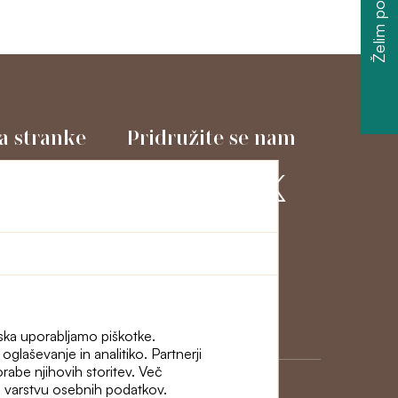
Želim popust
a stranke
Pridružite se nam
macije in odstop
ni
iska uporabljamo piškotke.
glaševanje in analitiko. Partnerji
porabe njihovih storitev. Več
i o varstvu osebnih podatkov.