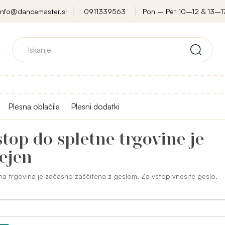
info@dancemaster.si
0911339563
Pon – Pet 10–12 & 13–1
Plesna oblačila
Plesni dodatki
top do spletne trgovine je
ejen
na trgovina je začasno zaščitena z geslom. Za vstop vnesite geslo.