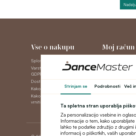
Nadalju
Vse o nakupu
Moj račun
Splošni poslovni pogoji
Moj račun
Varstvo osebnih podatkov
Zgodovina naroči
GDPR
Novice
Dostava
Strinjam se
Podrobnosti
Več i
Kako plačati
Kako reklamirati, zamenjati ali
vrniti blago
Ta spletna stran uporablja pišk
Za personalizacijo vsebine in oglas
Informacije o tem, kako uporabljate 
lahko te podatke združijo z drugimi in
informacij o piškotkih, vaših uporabn