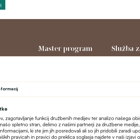
j
Master program
Služba z
Gledališče
O nas
l
Program zvestobe
Kontakt
Študent
text_faq
Učiteljski program
Spletne rekla
nformacij
Zemljevid stra
otke
ov, zagotavljanje funkcij družbenih medijev ter analizo našega ob
našo spletno stran, delimo z našimi partnerji za družbene medije, o
formacijami, ki ste jim jih posredovali ali so jih pridobili zaradi u
iških pravicah in pravici do preklica soglasja najdete v naši izjav