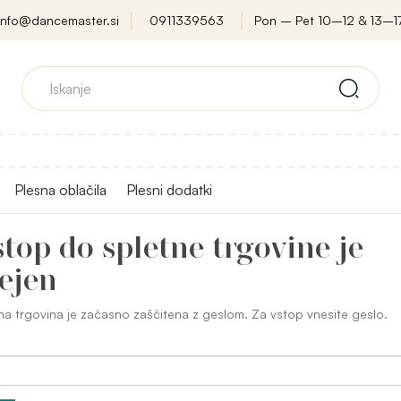
info@dancemaster.si
0911339563
Pon – Pet 10–12 & 13–1
Plesna oblačila
Plesni dodatki
top do spletne trgovine je
ejen
na trgovina je začasno zaščitena z geslom. Za vstop vnesite geslo.