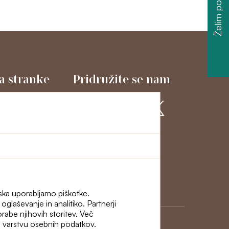
Želim popust
a stranke
Pridružite se nam
macije in odstop
ni
iska uporabljamo piškotke.
glaševanje in analitiko. Partnerji
porabe njihovih storitev. Več
i o varstvu osebnih podatkov.