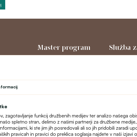
j
Master program
Služba z
Gledališče
O nas
l
Program zvestobe
Kontakt
Študent
text_faq
Učiteljski program
Spletne rekla
nformacij
Zemljevid stra
otke
ov, zagotavljanje funkcij družbenih medijev ter analizo našega ob
našo spletno stran, delimo z našimi partnerji za družbene medije, o
formacijami, ki ste jim jih posredovali ali so jih pridobili zaradi u
iških pravicah in pravici do preklica soglasja najdete v naši izjav