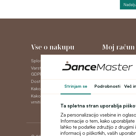
Nadalju
Vse o nakupu
Moj račun
Splošni poslovni pogoji
Moj račun
Varstvo osebnih podatkov
Zgodovina naroči
GDPR
Novice
Dostava
Strinjam se
Podrobnosti
Več i
Kako plačati
Kako reklamirati, zamenjati ali
vrniti blago
Ta spletna stran uporablja pišk
Za personalizacijo vsebine in oglas
Informacije o tem, kako uporabljate 
lahko te podatke združijo z drugimi in
informacij o piškotkih, vaših uporabn