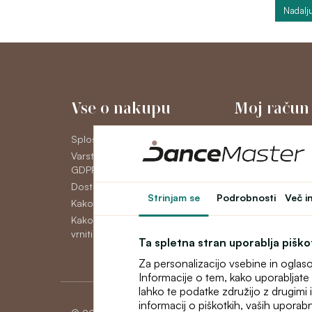
Nadalju
Vse o nakupu
Moj račun
Splošni poslovni pogoji
Moj račun
Varstvo osebnih podatkov
Zgodovina naroči
GDPR
Novice
Dostava
Strinjam se
Podrobnosti
Več i
Kako plačati
Kako reklamirati, zamenjati ali
vrniti blago
Ta spletna stran uporablja pišk
Za personalizacijo vsebine in oglas
Informacije o tem, kako uporabljate 
lahko te podatke združijo z drugimi in
informacij o piškotkih, vaših uporabn