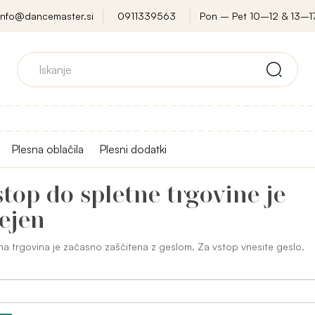
info@dancemaster.si
0911339563
Pon – Pet 10–12 & 13–1
Plesna oblačila
Plesni dodatki
top do spletne trgovine je
ejen
na trgovina je začasno zaščitena z geslom. Za vstop vnesite geslo.