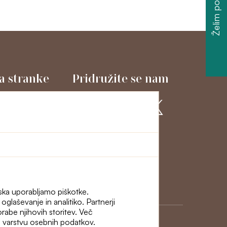
Želim popust
a stranke
Pridružite se nam
macije in odstop
ni
iska uporabljamo piškotke.
glaševanje in analitiko. Partnerji
porabe njihovih storitev. Več
i o varstvu osebnih podatkov.