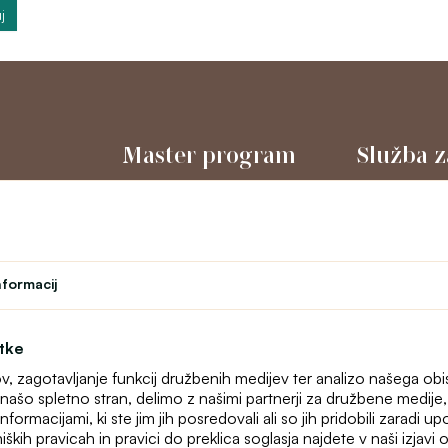
j
Master program
Služba z
Gledališče
O nas
l
Program zvestobe
Kontakt
Študent
text_faq
Učiteljski program
Spletne rekla
nformacij
Zemljevid stra
otke
ov, zagotavljanje funkcij družbenih medijev ter analizo našega ob
našo spletno stran, delimo z našimi partnerji za družbene medije, o
formacijami, ki ste jim jih posredovali ali so jih pridobili zaradi u
iških pravicah in pravici do preklica soglasja najdete v naši izjav