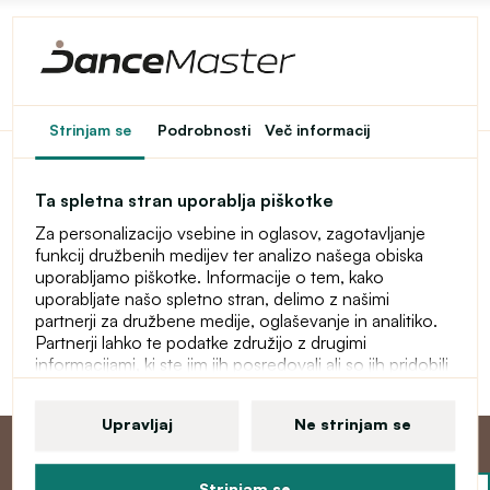
Dostop do spletne
Strinjam se
Podrobnosti
Več informacij
trgovine je omejen
Ta spletna stran uporablja piškotke
Ta spletna trgovina je začasno zaščitena z geslom. Za
Za personalizacijo vsebine in oglasov, zagotavljanje
vstop vnesite geslo.
funkcij družbenih medijev ter analizo našega obiska
uporabljamo piškotke. Informacije o tem, kako
Geslo
uporabljate našo spletno stran, delimo z našimi
partnerji za družbene medije, oglaševanje in analitiko.
Partnerji lahko te podatke združijo z drugimi
informacijami, ki ste jim jih posredovali ali so jih pridobili
Nadaljuj
zaradi uporabe njihovih storitev. Več informacij o
piškotkih, vaših uporabniških pravicah in pravici do
Upravljaj
Ne strinjam se
preklica soglasja najdete v naši izjavi o varstvu osebnih
podatkov.
Strinjam se