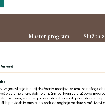
j
Master program
Služba z
Gledališče
O nas
l
Program zvestobe
Kontakt
Študent
text_faq
Učiteljski program
Spletne rekla
nformacij
Zemljevid stra
otke
ov, zagotavljanje funkcij družbenih medijev ter analizo našega ob
našo spletno stran, delimo z našimi partnerji za družbene medije, o
formacijami, ki ste jim jih posredovali ali so jih pridobili zaradi u
iških pravicah in pravici do preklica soglasja najdete v naši izjav