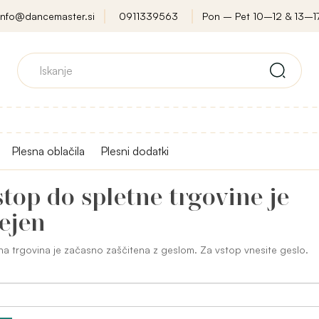
info@dancemaster.si
0911339563
Pon – Pet 10–12 & 13–1
Plesna oblačila
Plesni dodatki
top do spletne trgovine je
ejen
na trgovina je začasno zaščitena z geslom. Za vstop vnesite geslo.