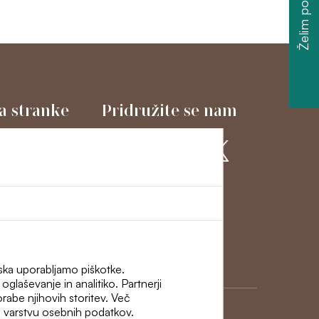
Želim popust
a stranke
Pridružite se nam
macije in odstop
ni
iska uporabljamo piškotke.
glaševanje in analitiko. Partnerji
porabe njihovih storitev. Več
i o varstvu osebnih podatkov.