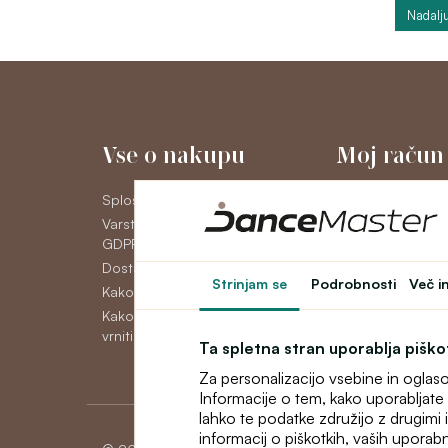
Nadalju
Vse o nakupu
Moj račun
Splošni poslovni pogoji
Moj račun
Varstvo osebnih podatkov
Zgodovina naroči
GDPR
Novice
Dostava
Strinjam se
Podrobnosti
Več i
Kako plačati
Kako reklamirati, zamenjati ali
vrniti blago
Ta spletna stran uporablja pišk
Za personalizacijo vsebine in oglas
Informacije o tem, kako uporabljate 
lahko te podatke združijo z drugimi in
informacij o piškotkih, vaših uporabn