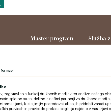
j
Master program
Služba z
Gledališče
O nas
l
Program zvestobe
Kontakt
Študent
text_faq
Učiteljski program
Spletne rekla
nformacij
Zemljevid stra
otke
ov, zagotavljanje funkcij družbenih medijev ter analizo našega ob
našo spletno stran, delimo z našimi partnerji za družbene medije, o
formacijami, ki ste jim jih posredovali ali so jih pridobili zaradi u
iških pravicah in pravici do preklica soglasja najdete v naši izjav