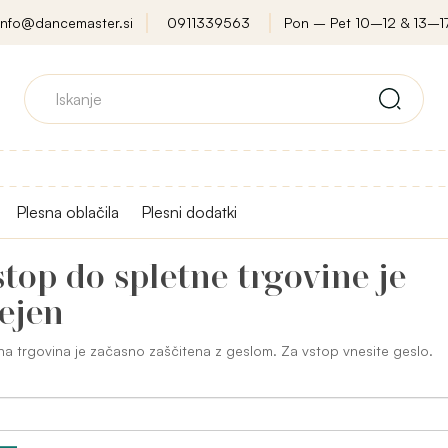
info@dancemaster.si
0911339563
Pon – Pet 10–12 & 13–1
Plesna oblačila
Plesni dodatki
top do spletne trgovine je
ejen
na trgovina je začasno zaščitena z geslom. Za vstop vnesite geslo.