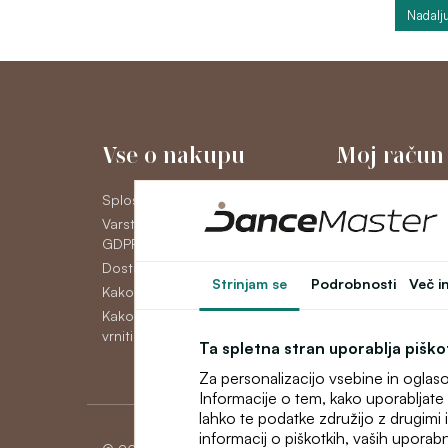
Nadalju
Vse o nakupu
Moj račun
Splošni poslovni pogoji
Moj račun
Varstvo osebnih podatkov
Zgodovina naroči
GDPR
Novice
Dostava
Strinjam se
Podrobnosti
Več i
Kako plačati
Kako reklamirati, zamenjati ali
vrniti blago
Ta spletna stran uporablja pišk
Za personalizacijo vsebine in oglas
Informacije o tem, kako uporabljate 
lahko te podatke združijo z drugimi in
informacij o piškotkih, vaših uporabn