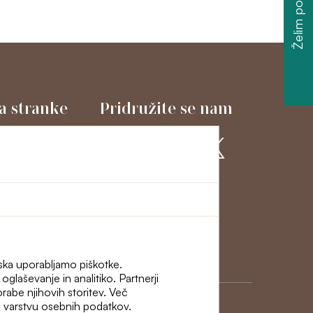
Želim popust
a stranke
Pridružite se nam
macije in odstop
ni
iska uporabljamo piškotke.
glaševanje in analitiko. Partnerji
porabe njihovih storitev. Več
i o varstvu osebnih podatkov.