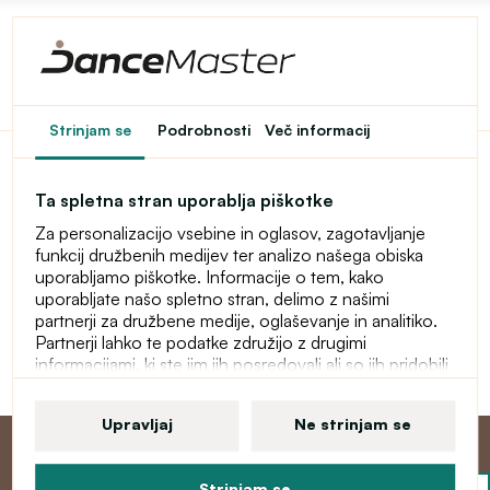
Dostop do spletne
Strinjam se
Podrobnosti
Več informacij
trgovine je omejen
Ta spletna stran uporablja piškotke
Ta spletna trgovina je začasno zaščitena z geslom. Za
Za personalizacijo vsebine in oglasov, zagotavljanje
vstop vnesite geslo.
funkcij družbenih medijev ter analizo našega obiska
uporabljamo piškotke. Informacije o tem, kako
Geslo
uporabljate našo spletno stran, delimo z našimi
partnerji za družbene medije, oglaševanje in analitiko.
Partnerji lahko te podatke združijo z drugimi
informacijami, ki ste jim jih posredovali ali so jih pridobili
Nadaljuj
zaradi uporabe njihovih storitev. Več informacij o
piškotkih, vaših uporabniških pravicah in pravici do
Upravljaj
Ne strinjam se
preklica soglasja najdete v naši izjavi o varstvu osebnih
podatkov.
Strinjam se