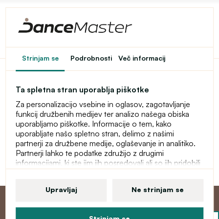
Dostop do spletne
Strinjam se
Podrobnosti
Več informacij
trgovine je omejen
Ta spletna stran uporablja piškotke
Ta spletna trgovina je začasno zaščitena z geslom. Za
Za personalizacijo vsebine in oglasov, zagotavljanje
vstop vnesite geslo.
funkcij družbenih medijev ter analizo našega obiska
uporabljamo piškotke. Informacije o tem, kako
Geslo
uporabljate našo spletno stran, delimo z našimi
partnerji za družbene medije, oglaševanje in analitiko.
Partnerji lahko te podatke združijo z drugimi
informacijami, ki ste jim jih posredovali ali so jih pridobili
Nadaljuj
zaradi uporabe njihovih storitev. Več informacij o
piškotkih, vaših uporabniških pravicah in pravici do
Upravljaj
Ne strinjam se
preklica soglasja najdete v naši izjavi o varstvu osebnih
podatkov.
Strinjam se