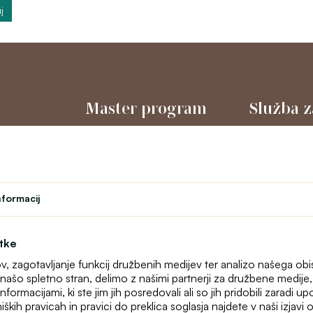
j
Master program
Služba z
Gledališče
O nas
l
Program zvestobe
Kontakt
Študent
text_faq
Učiteljski program
Spletne rekla
nformacij
Zemljevid stra
otke
ov, zagotavljanje funkcij družbenih medijev ter analizo našega ob
našo spletno stran, delimo z našimi partnerji za družbene medije, o
formacijami, ki ste jim jih posredovali ali so jih pridobili zaradi u
iških pravicah in pravici do preklica soglasja najdete v naši izjav