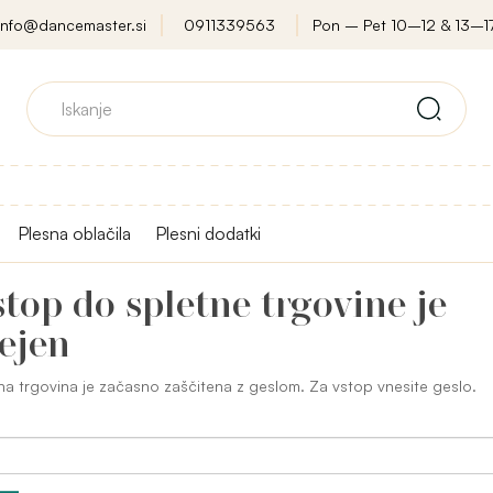
info@dancemaster.si
0911339563
Pon – Pet 10–12 & 13–1
Plesna oblačila
Plesni dodatki
top do spletne trgovine je
ejen
na trgovina je začasno zaščitena z geslom. Za vstop vnesite geslo.