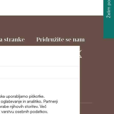
Želim popust
a stranke
Pridružite se nam
macije in odstop
ni
iska uporabljamo piškotke.
glaševanje in analitiko. Partnerji
porabe njihovih storitev. Več
i o varstvu osebnih podatkov.