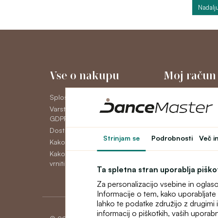
Nadalju
Vse o nakupu
Moj račun
Splošni poslovni pogoji
Moj račun
Varstvo osebnih podatkov
Zgodovina naroči
GDPR
Novice
Dostava
Strinjam se
Podrobnosti
Več i
Kako plačati
Kako reklamirati, zamenjati ali
vrniti blago
Ta spletna stran uporablja pišk
Za personalizacijo vsebine in oglas
Informacije o tem, kako uporabljate 
lahko te podatke združijo z drugimi in
informacij o piškotkih, vaših uporabn